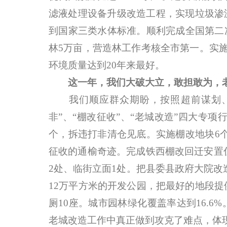
滤液处理设备升级改造工程，实现垃圾渗
到国家三类水体标准。顺利完成全国第二次
林5万亩，营造林工作考核全市第一。实施
环境质量达到20年来最好。
这一年，我们大破大立，敢担敢为，
我们顺应群众期盼，按照超前谋划、突
非”、“棚改征收”、“老城改造”四大专项
个，拆违打非清仓见底。实施棚改地块6个，
征收的通榆奇迹。完成铁西棚改回迁安置住
2处、临街立面1处。把县委县政府大院改
12万平方米的开发公园，把最好的地段
厕10座。城市园林绿化覆盖率达到16.
老城改造工作中真正做到攻克了难点，体