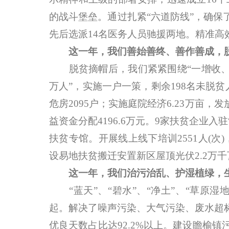
的战斗堡垒。通过扎紧“六道防线”，确
先后选派14名医务人员驰援两地。精准高
这一年，我们善始善终、善作善成，
脱贫摘帽后，我们紧紧围绕“一增收、两
万人”，实施一户一策，剩余198名未脱贫
危房2095户；实施庭院经济6.23万亩，
益资金分配4196.6万元。9家扶贫企业入
扶贫专馆。开展线上线下培训2551人(次)，
设易地扶贫搬迁安置新区屋顶光伏2.2万
这一年，我们治污治乱、护湿植绿，
“蓝天”、“碧水”、“净土”、“草原湿
起。解决了噪声污染、大气污染、废水超
优良天数占比达92.2%以上。建设瞻榆