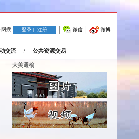
一网搜
登录 |
注册
微信
微博
动交流
/
公共资源交易
大美通榆