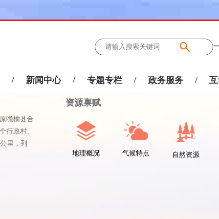
/
新闻中心
/
专题专栏
/
政务服务
/
互
资源禀赋
与原瞻榆县合
2个行政村、
方公里，列
地理概况
气候特点
自然资源